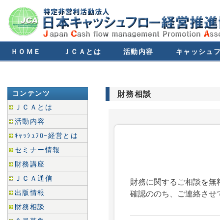
ＨＯＭＥ
ＪＣＡとは
活動内容
キャッシュ
会員募集
お問い合わせ
コンテンツ
財務相談
ＪＣＡとは
活動内容
ｷｬｯｼｭﾌﾛｰ経営とは
セミナー情報
財務講座
ＪＣＡ通信
出版情報
財務相談